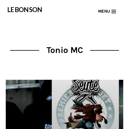
Skip
LE BON SON
MENU
to
content
Tonio MC