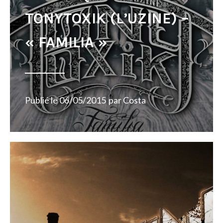
TONYTOXIK (L’UZINE) –
« FAMILIA »
Publié le
06/05/2015
par
Costa