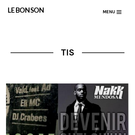
Skip
LE BON SON
MENU
to
content
TIS