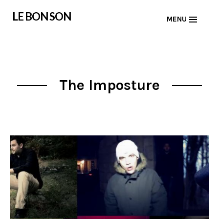
Skip
LE BON SON
MENU
to
content
The Imposture