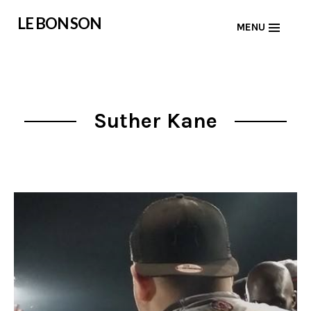
Skip
LE BON SON
MENU
to
content
Suther Kane