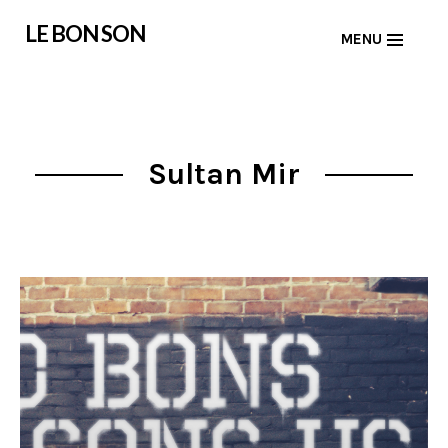
Skip
LE BON SON
MENU
to
content
Sultan Mir