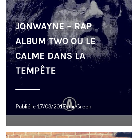
JONWAYNE – RAP
ALBUM TWO OU LE
CALME DANS LA
TEMPÊTE
Publié le
17/03/2017
par
Green