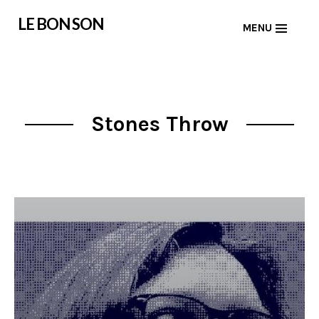
Skip
LE BON SON
MENU
to
content
Stones Throw