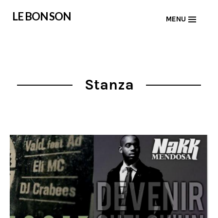
Skip
LE BON SON
MENU
to
content
Stanza