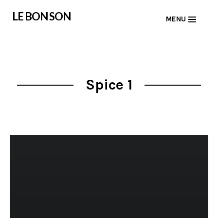
Skip
LE BON SON
MENU
to
content
Spice 1