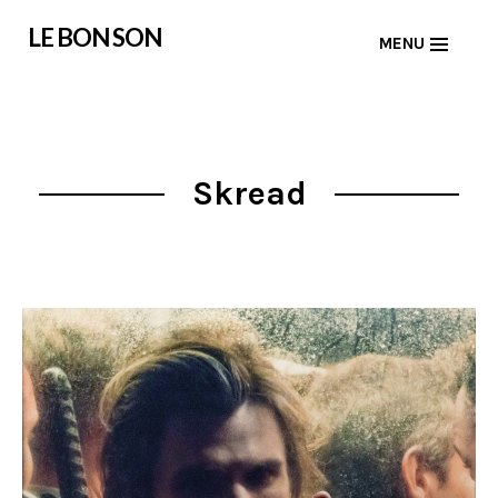
Skip
LE BON SON
MENU
to
content
Skread