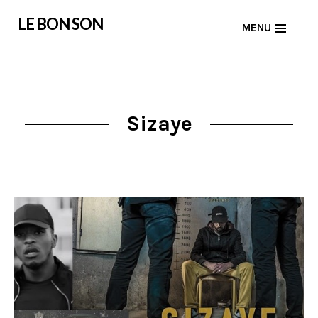
Skip
LE BON SON
MENU
to
content
Sizaye