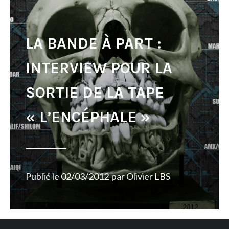
LA BANDE À PART :
INTERVIEW POUR LA
SORTIE DE LA TAPE
« L’ENCÉPHALE »
Publié le
02/03/2012
par
Olivier LBS