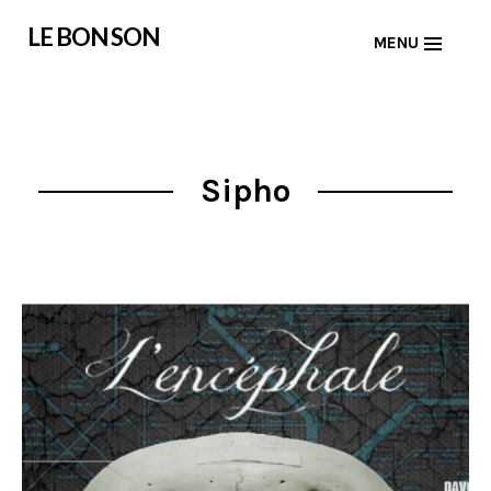
Skip
LE BON SON
MENU
to
content
Sipho