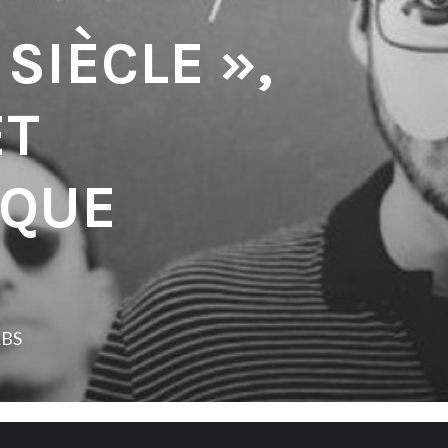
SIÈCLE »,
ET
IQUE
LBS