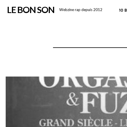
Skip
LE BON SON
Webzine rap depuis 2012
10 
to
content