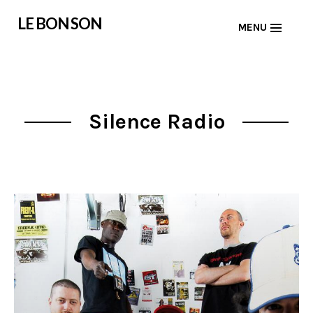
Skip
LE BON SON
MENU
to
content
Silence Radio