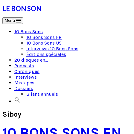
Skip
LE BON SON
to
content
Menu
10 Bons Sons
10 Bons Sons FR
10 Bons Sons US
Interviews 10 Bons Sons
Éditions spéciales
20 disques en…
Podcasts
Chroniques
Interviews
Mixtapes
Dossiers
Bilans annuels
Siboy
10 BONS SONS EN