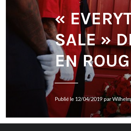
« EVERY
SALE » D
EN ROUG
Publié le
12/04/2019
par
Wilhelm