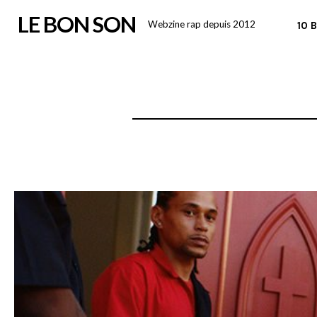
Skip
LE BON SON
Webzine rap depuis 2012
10 
to
content