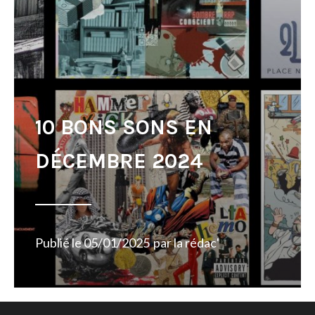
10 BONS SONS EN
DÉCEMBRE 2024
Publié le
05/01/2025
par
la rédac'