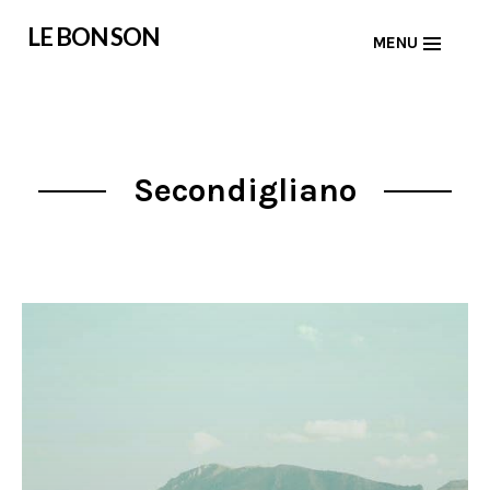
Skip
LE BON SON
MENU
to
content
Secondigliano