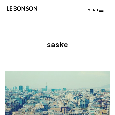
Skip
LE BON SON
MENU
to
content
saske