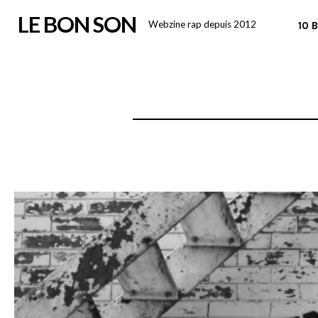
Skip
LE BON SON
Webzine rap depuis 2012
10 
to
content