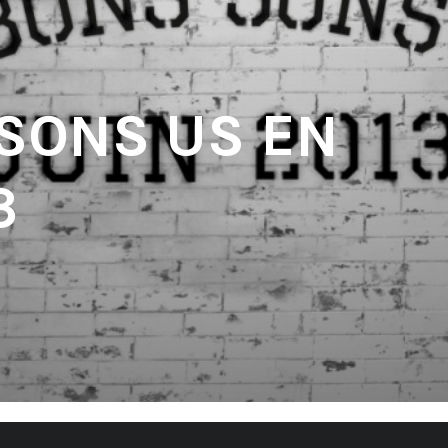
 SONS US EN
3
'