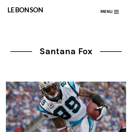
Skip
LE BON SON
MENU
to
content
Santana Fox