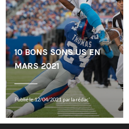
10 BONS SONS US EN
MARS 2021
Publié le
12/04/2021
par
la rédac'