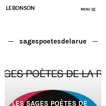
Skip
LE BON SON
MENU
to
content
sagespoetesdelarue
LES SAGES POÈTES DE