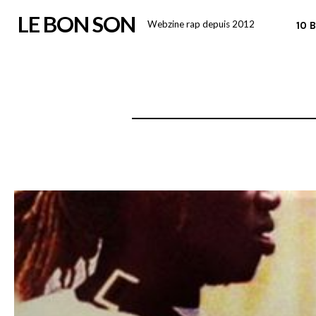
Skip
LE BON SON
Webzine rap depuis 2012
10 
to
content