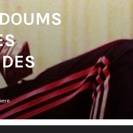
– DOUMS
ES
DES
aere