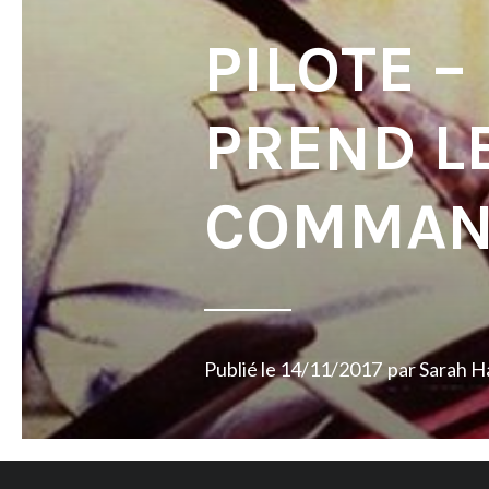
PILOTE 
PREND L
COMMAN
Publié le
14/11/2017
par
Sarah H