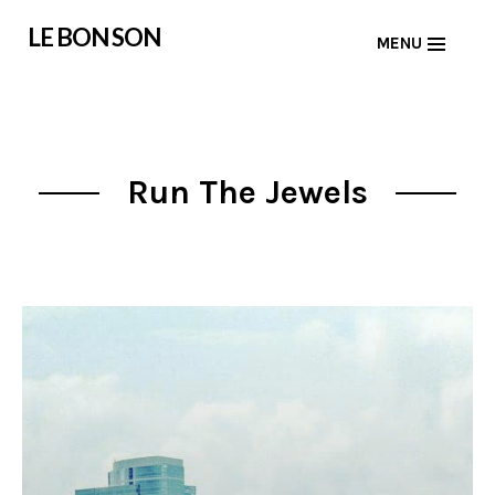
Skip
LE BON SON
MENU
to
content
Run The Jewels