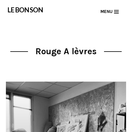
Skip
LE BON SON
MENU
to
content
Rouge A lèvres