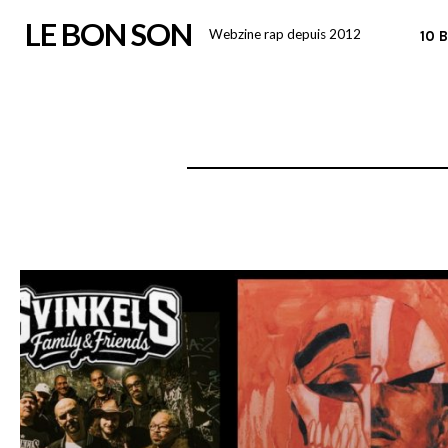
Skip
LE BON SON
Webzine rap depuis 2012
10 
to
content