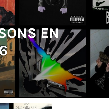
 SONS EN
6
'