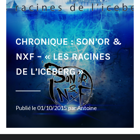
CHRONIQUE : SON’OR &
NXF – « LES RACINES
DE L’ICEBERG »
Publié le
01/10/2015
par
Antoine