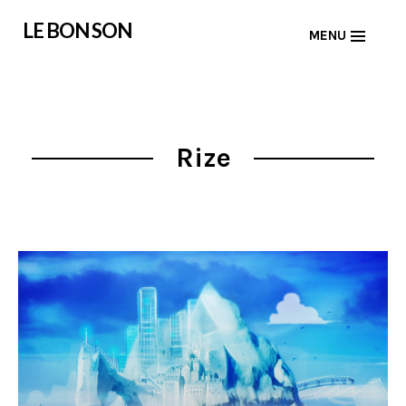
Skip
LE BON SON
MENU
to
content
Rize