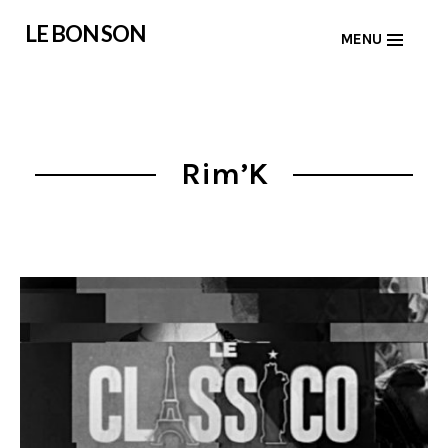
Skip
LE BON SON
MENU
to
content
Rim’K