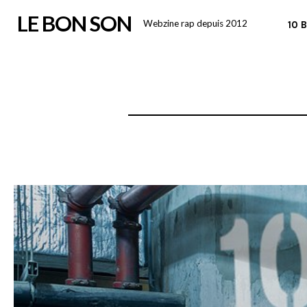
Skip
LE BON SON
Webzine rap depuis 2012
10 
to
content