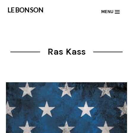
Skip
LE BON SON
MENU
to
content
Ras Kass