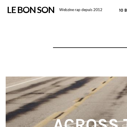
Skip
LE BON SON
Webzine rap depuis 2012
10 
to
content
ACROSS T