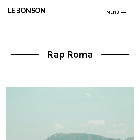
Skip
LE BON SON
MENU
to
content
Rap Roma