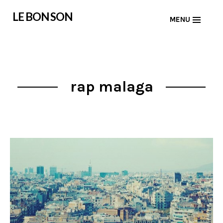
Skip
LE BON SON
MENU
to
content
rap malaga