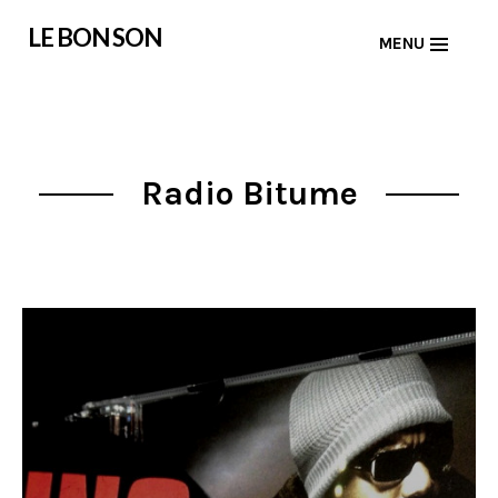
Skip
LE BON SON
MENU
to
content
Radio Bitume