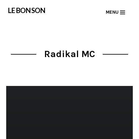
Skip
LE BON SON
MENU
to
content
Radikal MC