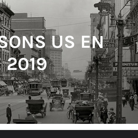
 SONS US EN
 2019
'