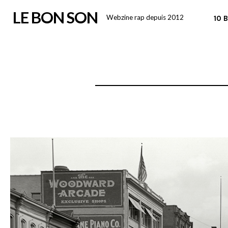
Skip
LE BON SON
Webzine rap depuis 2012
10 
to
content