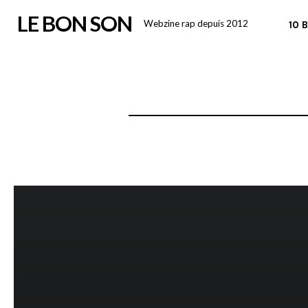
Skip
LE BON SON
Webzine rap depuis 2012
10 
to
content