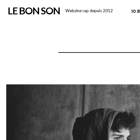
Skip
LE BON SON
Webzine rap depuis 2012
10 
to
content