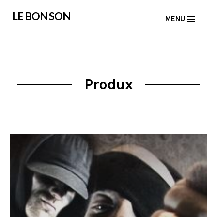
Skip
LE BON SON
MENU
to
content
Produx