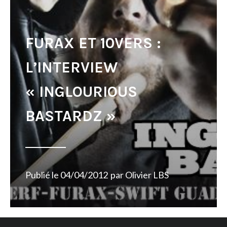
FURAX ET 10VERS :
L’INTERVIEW
« INGLOURIOUS
BASTARDZ »
Publié le
04/04/2012
par
Olivier LBS