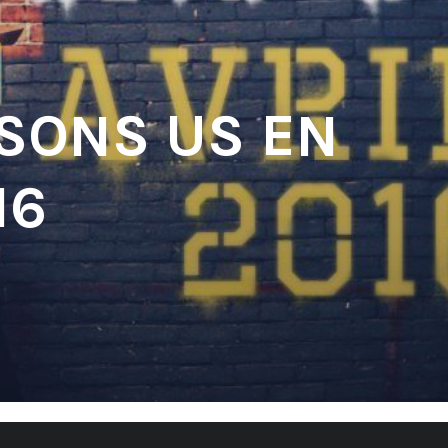
 SONS US EN
16
'