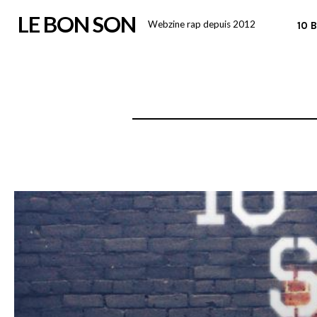
Skip
LE BON SON
Webzine rap depuis 2012
10 
to
content