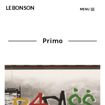
Skip
LE BON SON
MENU
to
content
Primo