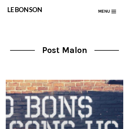
Skip
LE BON SON
MENU
to
content
Post Malon