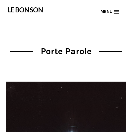
Skip
LE BON SON
MENU
to
content
Porte Parole