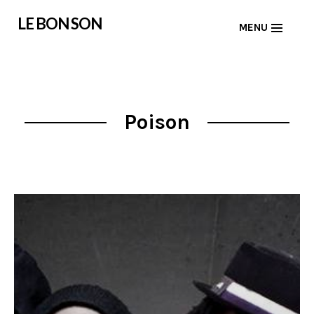
Skip
LE BON SON
MENU
to
content
Poison