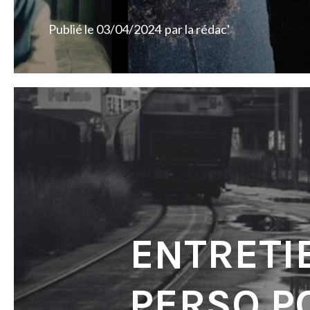
Publié le
03/04/2024
par
la rédac'
ENTRETI
PERSO P