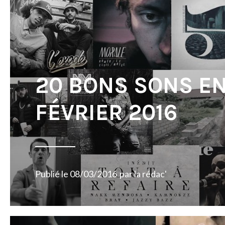
20 BONS SONS E
FÉVRIER 2016
Publié le
08/03/2016
par
la rédac'