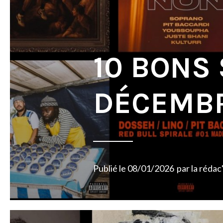
10 BONS
DÉCEMBR
Publié le
08/01/2026
par
la rédac