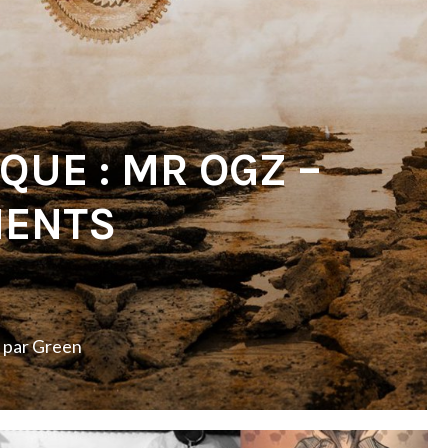
QUE : MR OGZ –
MENTS
par
Green