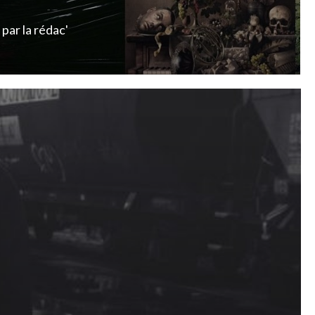
par
la rédac'