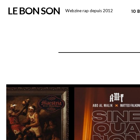
Skip
LE BON SON
Webzine rap depuis 2012
10 
to
content