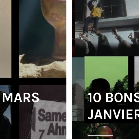
N MARS
10 BON
JANVIE