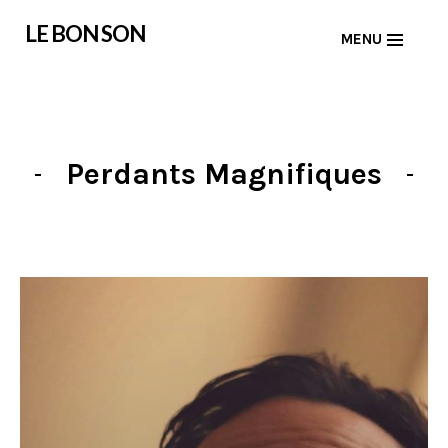
Skip
LE BON SON
MENU
to
content
Perdants Magnifiques