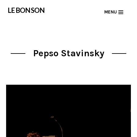
Skip
LE BON SON
MENU
to
content
Pepso Stavinsky