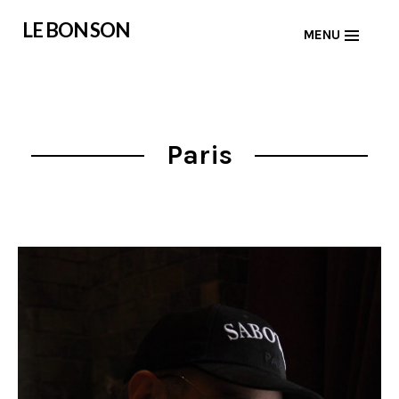
Skip
LE BON SON
MENU
to
content
Paris