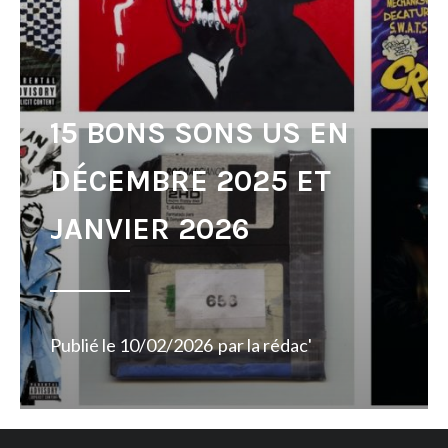
15 BONS SONS US EN
DÉCEMBRE 2025 ET
JANVIER 2026
Publié le
10/02/2026
par
la rédac'