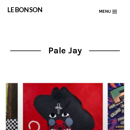
Skip
LE BON SON
MENU
to
content
Pale Jay