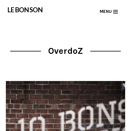
Skip
LE BON SON
MENU
to
content
OverdoZ